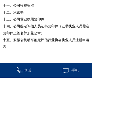
十一、公司收费标准
十二、承诺书
十三、公司营业执照复印件
十四、公司鉴定评估人员证书复印件（证书执业人员需在
复印件上签名并加盖公章）
十五、安徽省机动车鉴定评估行业协会执业人员注册申请
表
注：1、以上资料必须盖公章
电话
手机
2、鉴定评估人员证书是指国家人力资源部或机动车鉴
定评估行业协会颁发的执业资格（技能）证书
上一篇：
安徽省机动车鉴定评估管理办法（团......
下一篇：
社会团体单位会员名册
安徽省机动车鉴定评估行业协会 All Rights Reserved
协会网址：
www.ahaaa.com.cn