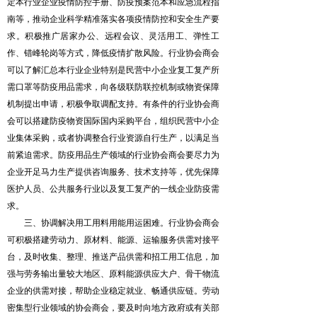
定本行业企业疫情防控手册、防疫预案范本和应急流程指
南等，推动企业科学精准落实各项疫情防控和安全生产要
求。积极推广居家办公、远程会议、灵活用工、弹性工
作、错峰轮岗等方式，降低疫情扩散风险。行业协会商会
可以了解汇总本行业企业特别是民营中小企业复工复产所
需口罩等防疫用品需求，向各级联防联控机制或物资保障
机制提出申请，积极争取调配支持。有条件的行业协会商
会可以搭建防疫物资国际国内采购平台，组织民营中小企
业集体采购，或者协调整合行业资源自行生产，以满足当
前紧迫需求。防疫用品生产领域的行业协会商会要尽力为
企业开足马力生产提供咨询服务、技术支持等，优先保障
医护人员、公共服务行业以及复工复产的一线企业防疫需
求。
三、协调解决用工用料用能用运困难。行业协会商会
可积极搭建劳动力、原材料、能源、运输服务供需对接平
台，及时收集、整理、推送产品供需和招工用工信息，加
强与劳务输出量较大地区、原料能源供应大户、骨干物流
企业的供需对接，帮助企业稳定就业、畅通供应链。劳动
密集型行业领域的协会商会，要及时向地方政府或有关部