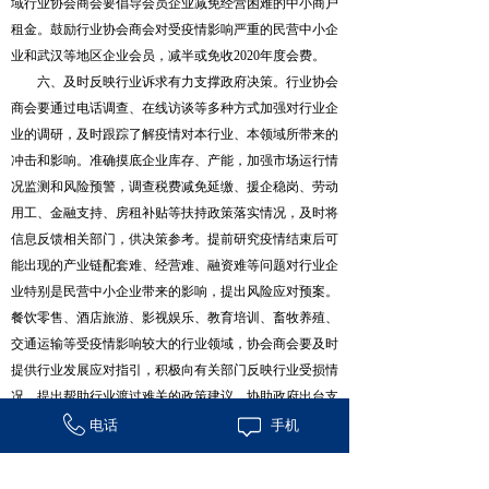
域行业协会商会要倡导会员企业减免经营困难的中小商户
租金。鼓励行业协会商会对受疫情影响严重的民营中小企
业和武汉等地区企业会员，减半或免收2020年度会费。
六、及时反映行业诉求有力支撑政府决策。行业协会
商会要通过电话调查、在线访谈等多种方式加强对行业企
业的调研，及时跟踪了解疫情对本行业、本领域所带来的
冲击和影响。准确摸底企业库存、产能，加强市场运行情
况监测和风险预警，调查税费减免延缴、援企稳岗、劳动
用工、金融支持、房租补贴等扶持政策落实情况，及时将
信息反馈相关部门，供决策参考。提前研究疫情结束后可
能出现的产业链配套难、经营难、融资难等问题对行业企
业特别是民营中小企业带来的影响，提出风险应对预案。
餐饮零售、酒店旅游、影视娱乐、教育培训、畜牧养殖、
交通运输等受疫情影响较大的行业领域，协会商会要及时
提供行业发展应对指引，积极向有关部门反映行业受损情
况，提出帮助行业渡过难关的政策建议，协助政府出台支
持政策，提振市场信心。
电话
手机
七、自觉维护行业市场秩序。行业协会商会要进一步
加强行业自律，规范行业企业行为，指导推动企业严格遵