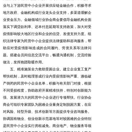
业与上下游民营中小企业开展供应链金融合作，积极寻求
地方政府、金融机构或行业龙头企业支持，多渠道缓解企
业资金压力。金融领域行业协会商会要倡导金融机构全面
落实下调贷款利率、还本付息延期等支持政策，加大对受
疫情影响较大地区行业和企业的信贷、发债支持力度。组
织法律专家为民营中小企业提供法律援助和咨询服务，帮
助应对受疫情影响造成的合同履约、劳资关系等法律问
题。搭建会员间信息交流平台，畅通沟通机制，交流经验
做法，发挥抱团取暖作用。
五、精准施策全力救助受困企业。建立企业复工复产
帮扶机制，及时梳理形成行业内受疫情影响严重、濒临破
产倒闭的民营中小企业名单，积极与有关部门对接，根据
不同受损程度，协助政府开展精准扶持，特别对创新能力
强、发展潜力大的民营中小企业进行专项帮扶。行业协会
商会可组织专家团队为困难企业量身定制脱困方案，在应
对风险、转型升级、技术创新等方面提供专业咨询服务。
协调国有物业、创业创新示范基地等对较困难的企业特别
是民营中小企业实行房租减免。商业地产、物业服务等领