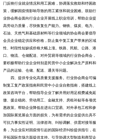
门反映行业就业情况和用工困难，协调落实救助和纾困政
策，缓解因疫情影响导致的用工紧张和就业困难。鼓励行
业协会商会面向行业企业开展线上职业培训，帮助企业提
高劳动力质量，尽快恢复生产能力。钢铁、煤炭、电力、
石油、天然气和基础原材料等行业领域的协会商会要倡导
会员企业稳定供应和价格，防止集中复工复产带来的区域
性、时段性短缺或价格大幅上涨。铁路、民航、公路、港
口、物流、仓储配送、对外贸易等领域的行业协会商会，
要积极帮助行业企业特别是民营中小企业解决生产原料和
产品的运输、仓储、配送、通关等问题。
四、提供专业化高质量支援服务。行业协会商会可编
制复工复产政策指南和民营中小企业自救指南，搭建线上
政策咨询平台，帮助指导企业了解并用好用足税费减免延
缴、援企稳岗、劳动用工、金融支持、房租补贴等各项优
惠政策。帮助企业降低在进出口贸易、对外承包工程和参
加国际展览展会方面的损失，为有需求的企业提供出具不
可抗力事实性证明、法律咨询、纠纷调解、供需对接等服
务，为企业应对因疫情引起的国际经济纠纷提供指引，在
开拓国际市场方面提供支持。引导协调大型制造和商贸企