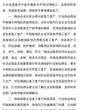
力企业渡难关中提升服务水平和治理能力，实现转型发
展，巩固改革成果。现就有关事项通知如下。
一、推动企业分区分类分批复工复产。行业协会商会
可根据不同地区的疫情状况，分区分级为行业企业尤其是
民营中小企业恢复生产秩序做好服务，支持低风险地区企
业全面复工复产，中风险地区企业尽快有序复工复产，高
风险地区企业根据疫情态势逐步复工复产。涉及医疗卫
生、药品器械、防护物资、消毒用品等疫情防控必需，供
水、供气、供电、通讯、环卫、物流运输等经济社会运行
必需，食品、农牧、基本生活用品、市场流通销售等群众
生活必需及其他重要国计民生领域的行业协会商会，要全
力协助企业创造条件尽早复工复产。其他领域行业协会商
会要积极协调地方政府，推动符合防疫条件的企业尽快开
工生产。对近期难以复工复产的行业企业尤其是民营中小
企业，行业协会商会要主动了解企业实际困难，及时向有
关部门反映并配合协调解决。
二、协助保障企业复工复产防疫需求。行业协会商会
可根据相关规范要求，加强与卫生健康部门沟通，主动制